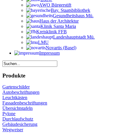
AWO Bürgerstift
Bay. Staatsbibliothek
Gesundheitshaus Mü.
Haus der Architektur
Klinik Santa Maria
Kreisklinik FFB
Landeshauptstadt Mü.
LMU
Novartis (Basel)
Impressum
Produkte
Gartenschilder
Autobeschriftungen
Leuchtkästen
Fassadenbeschriftungen
Übersichtstafeln
Pylone
Durchlaufschutz
Gebäudesicherung
Wegweiser