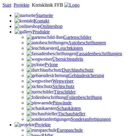
Start
Projekte
Kreisklinik FFB
Startseite
Kontakt
Onlineshop
Produkte
Gartenschilder
Autobeschriftungen
Leuchtkästen
Fassadenbeschriftungen
Übersichtstafeln
Pylone
Durchlaufschutz
Gebäudesicherung
Wegweiser
Sichtschutz
Türschilder
Folienbeschriftung
Pinwände
Schaukästen
Tischaufsteller
Sonderanfertigungen
Projekte
Europaschule
BMW