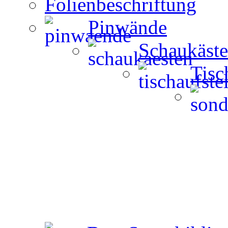
Folienbeschriftung
Pinwände
Schaukäst
Tisc