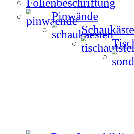
Folienbeschriftung
Pinwände
Schaukäst
Tisc