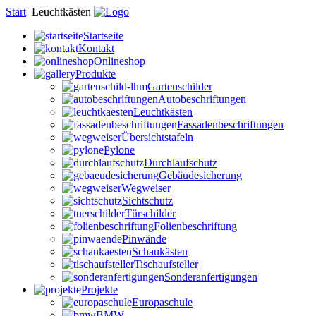
Start
Leuchtkästen
Startseite
Kontakt
Onlineshop
Produkte
Gartenschilder
Autobeschriftungen
Leuchtkästen
Fassadenbeschriftungen
Übersichtstafeln
Pylone
Durchlaufschutz
Gebäudesicherung
Wegweiser
Sichtschutz
Türschilder
Folienbeschriftung
Pinwände
Schaukästen
Tischaufsteller
Sonderanfertigungen
Projekte
Europaschule
BMW