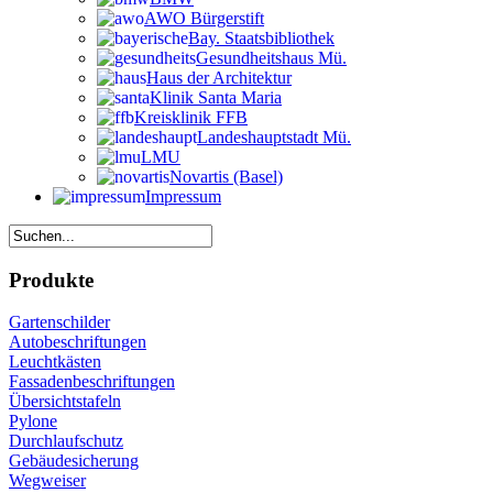
AWO Bürgerstift
Bay. Staatsbibliothek
Gesundheitshaus Mü.
Haus der Architektur
Klinik Santa Maria
Kreisklinik FFB
Landeshauptstadt Mü.
LMU
Novartis (Basel)
Impressum
Produkte
Gartenschilder
Autobeschriftungen
Leuchtkästen
Fassadenbeschriftungen
Übersichtstafeln
Pylone
Durchlaufschutz
Gebäudesicherung
Wegweiser