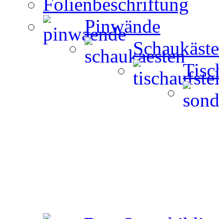
Folienbeschriftung
Pinwände
Schaukäst
Tisc