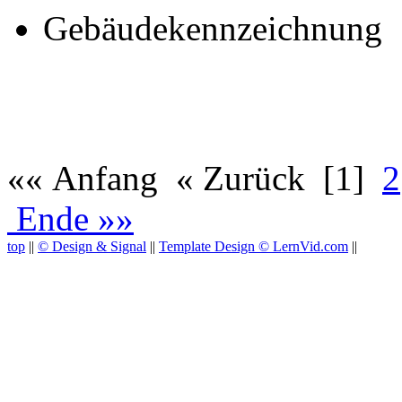
Gebäudekennzeichnung
«« Anfang « Zurück
[1]
2
Ende »»
top
||
© Design & Signal
||
Template Design © LernVid.com
||