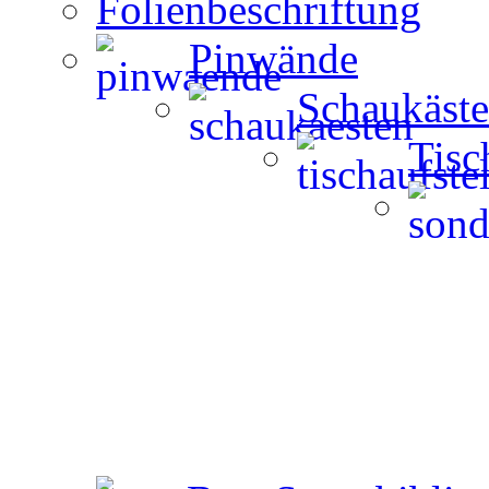
Folienbeschriftung
Pinwände
Schaukäst
Tisc